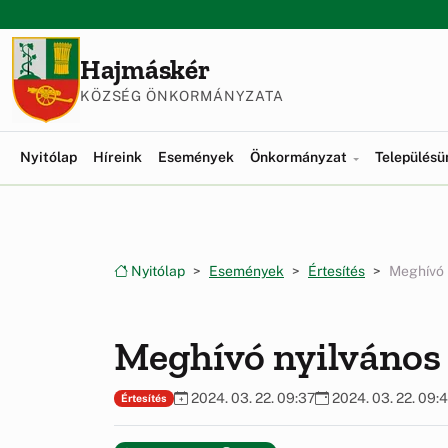
Ugrás a menüre
Ugrás a tartalomra
Hajmáskér
KÖZSÉG ÖNKORMÁNYZATA
Nyitólap
Híreink
Események
Önkormányzat
Település
Nyitólap
Események
Értesítés
Meghívó n
Meghívó nyilvános 
2024. 03. 22. 09:37
2024. 03. 22. 09:
Értesítés