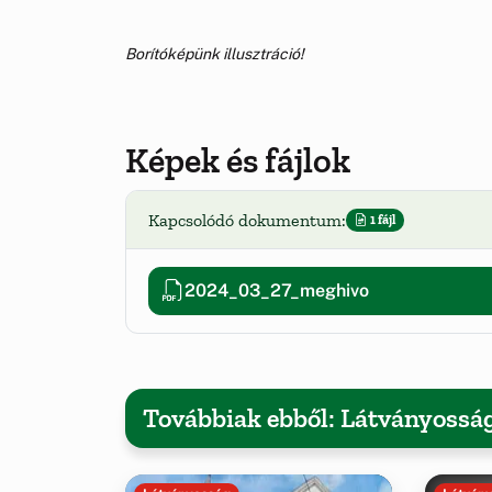
Borítóképünk illusztráció!
Képek és fájlok
Kapcsolódó dokumentum:
1 fájl
2024_03_27_meghivo
Továbbiak ebből: Látványossá