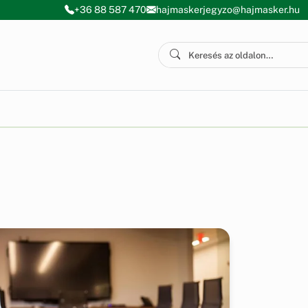
+36 88 587 470
hajmaskerjegyzo@hajmasker.hu