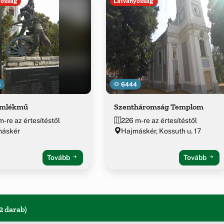
yosság
Látványosság
4
6444
emlékmű
Szentháromság Templom
m-re az értesítéstől
226 m-re az értesítéstől
máskér
Hajmáskér, Kossuth u. 17
Tovább
Tovább
2 darab)