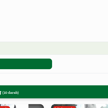
g
(10 darab)