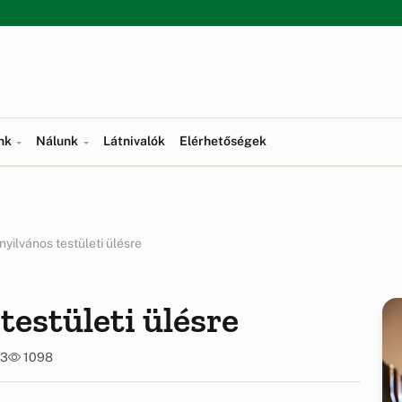
ünk
Nálunk
Látnivalók
Elérhetőségek
yilvános testületi ülésre
testületi ülésre
43
1098