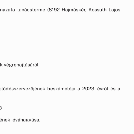
zata tanácsterme (8192 Hajmáskér, Kossuth Lajos
ok végrehajtásáról
lődésszervezőjének beszámolója a 2023. évről és a
ő
vének jóváhagyása.