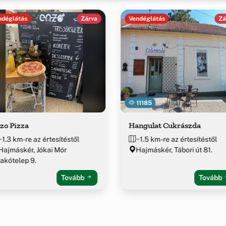
ndéglátás
Zárva
Vendéglátás
Zá
11185
zo Pizza
Hangulat Cukrászda
~1.3 km-re az értesítéstől
~1.5 km-re az értesítéstől
Hajmáskér, Jókai Mór
Hajmáskér, Tábori út 81.
lakótelep 9.
Tovább
Tovább