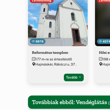
Látványosság
Látván
9878
407
Református templom
Hősi 
177 m-re az értesítéstől
198 
Hajmáskér, Rákóczi u. 37 .
Haj
Tovább
Továbbiak ebből: Vendéglátás
(