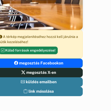
A térkép megjelenítéséhez hozzá kell járulnia a
sütik kezeléséhez!
Külső források engedélyezése!
megosztás Facebookon
megosztás X-en
küldés emailben
link másolása