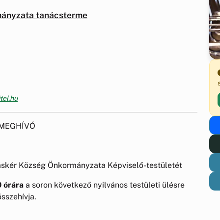
mányzata tanácsterme
tel.hu
MEGHÍVÓ
skér Község Önkormányzata Képviselő-testületét
0 órára
a soron következő nyilvános testületi ülésre
összehívja.