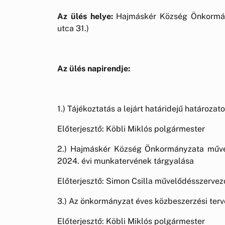
Az ülés helye:
Hajmáskér Község Önkormány
utca 31.)
Az ülés napirendje:
1.) Tájékoztatás a lejárt határidejű határozat
Előterjesztő: Köbli Miklós polgármester
2.) Hajmáskér Község Önkormányzata műve
2024. évi munkatervének tárgyalása
Előterjesztő: Simon Csilla művelődésszervez
3.) Az önkormányzat éves közbeszerzési ter
Előterjesztő: Köbli Miklós polgármester