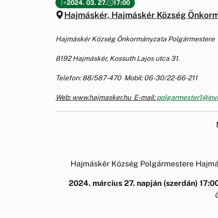
2024. 03. 27.
17:00
Hajmáskér, Hajmáskér Község Önkor
Hajmáskér Község Önkormányzata Polgármestere
8192 Hajmáskér, Kossuth Lajos utca 31.
Telefon: 88/587-470 Mobil: 06-30/22-66-211
Web: www.hajmasker.hu E-mail:
polgarmester1@invi
Hajmáskér Község Polgármestere Hajmá
2024. március 27. napján
(szerdán) 17:0