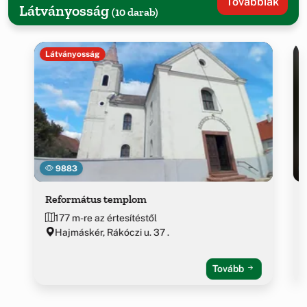
Továbbiak
Látványosság
(10 darab)
Látványosság
9883
Református templom
177 m-re az értesítéstől
Hajmáskér, Rákóczi u. 37 .
Tovább