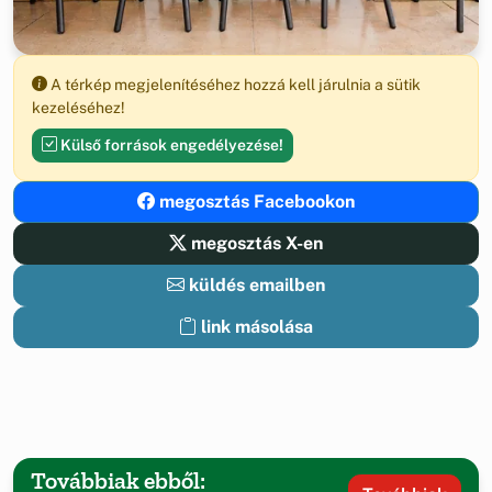
A térkép megjelenítéséhez hozzá kell járulnia a sütik
kezeléséhez!
Külső források engedélyezése!
megosztás Facebookon
megosztás X-en
küldés emailben
link másolása
Továbbiak ebből: