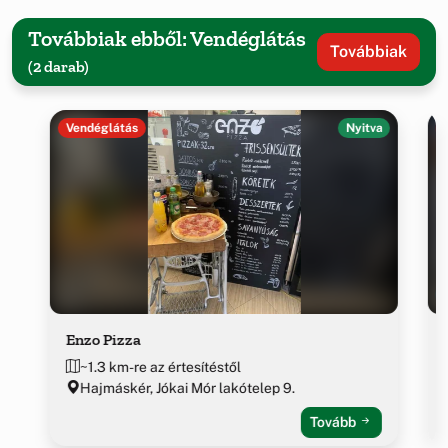
Továbbiak ebből: Vendéglátás
Továbbiak
(2 darab)
Vendéglátás
Nyitva
Enzo Pizza
~1.3 km-re az értesítéstől
Hajmáskér, Jókai Mór lakótelep 9.
Tovább