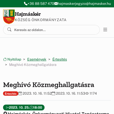
Ugrás a menüre
Ugrás a tartalomra
+36 88 587 470
hajmaskerjegyzo@hajmasker.hu
Hajmáskér
KÖZSÉG ÖNKORMÁNYZATA
Nyitólap
Események
Értesítés
Meghívó Közmeghallgatásra
Meghívó Közmeghallgatásra
2023. 10. 16. 11:52
2023. 10. 16. 11:53
1174
Értesítés
2023. 10. 25.
18:00
Hajmáskér, Önkormányzati Hivatal Tanácsterme