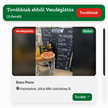
Továbbiak ebből: Vendéglátás
Továbbiak
(2 darab)
Vendéglátás
Nyitva
Enzo Pizza
Hajmáskér, Jókai Mór lakótelep 9.
Tovább