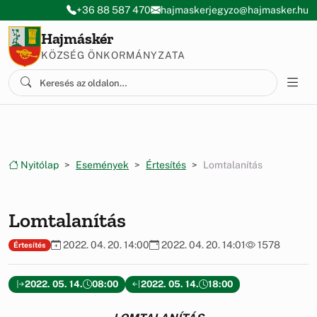
Ugrás a menüre
Ugrás a tartalomra
+36 88 587 470
hajmaskerjegyzo@hajmasker.hu
Hajmáskér
KÖZSÉG ÖNKORMÁNYZATA
Nyitólap
Események
Értesítés
Lomtalanítás
Lomtalanítás
2022. 04. 20. 14:00
2022. 04. 20. 14:01
1578
Értesítés
2022. 05. 14.
08:00
2022. 05. 14.
18:00