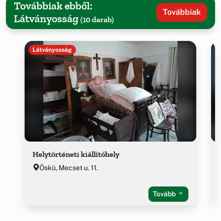
Továbbiak ebből:
Továbbiak
Látványosság
(10 darab)
Látványosság
Helytörténeti kiállítóhely
Öskü, Mecset u. 11.
Tovább