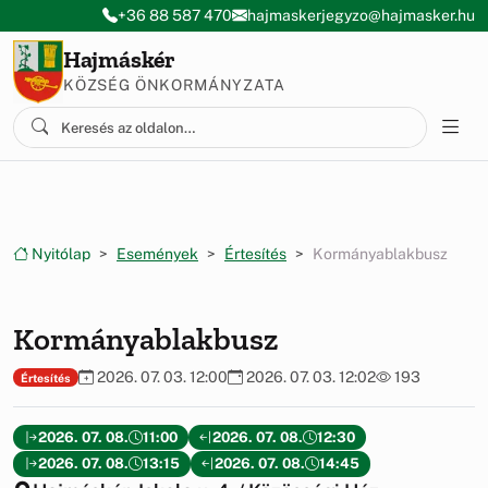
Ugrás a menüre
Ugrás a tartalomra
+36 88 587 470
hajmaskerjegyzo@hajmasker.hu
Hajmáskér
KÖZSÉG ÖNKORMÁNYZATA
Nyitólap
Események
Értesítés
Kormányablakbusz
Kormányablakbusz
2026. 07. 03. 12:00
2026. 07. 03. 12:02
193
Értesítés
2026. 07. 08.
11:00
2026. 07. 08.
12:30
2026. 07. 08.
13:15
2026. 07. 08.
14:45