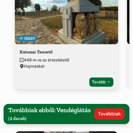
15537
Katonai Temető
449 m-re az értesítéstől
Hajmáskér
Tovább
Továbbiak ebből: Vendéglátás
Továbbiak
(2 darab)