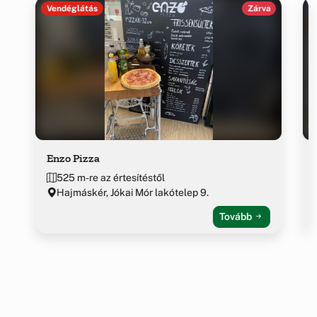
Vendéglátás
Zárva
Enzo Pizza
525 m-re az értesítéstől
Hajmáskér, Jókai Mór lakótelep 9.
Tovább