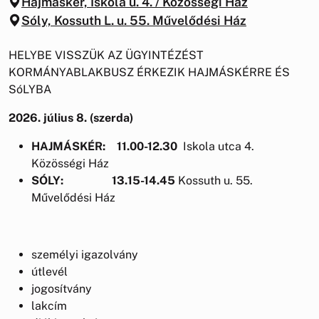
Hajmáskér, Iskola u. 4. / Közösségi Ház
Sóly, Kossuth L. u. 55. Művelődési Ház
HELYBE VISSZÜK AZ ÜGYINTÉZÉST
KORMÁNYABLAKBUSZ ÉRKEZIK HAJMÁSKÉRRE ÉS
SóLYBA
2026. július 8. (szerda)
HAJMÁSKÉR: 11.00-12.30
Iskola utca 4.
Közösségi Ház
SÓLY: 13.15-14.45
Kossuth u. 55.
Művelődési Ház
személyi igazolvány
útlevél
jogosítvány
lakcím