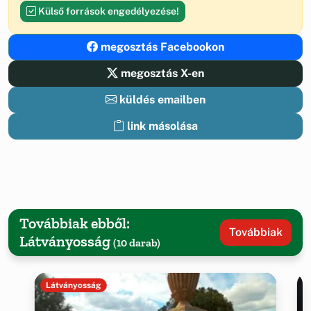
Külső források engedélyezése!
megosztás Facebookon
megosztás X-en
küldés emailben
link másolása
Továbbiak ebből:
Továbbiak
Látványosság
(10 darab)
Látványosság