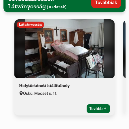
Továbbiak
Látványosság
(10 darab)
Látványosság
Helytörténeti kiállítóhely
Öskü, Mecset u. 11.
Tovább