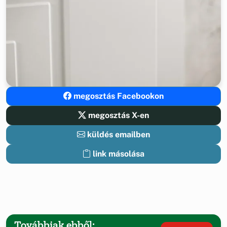
megosztás Facebookon
megosztás X-en
küldés emailben
link másolása
Továbbiak ebből: