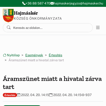
Ugrás a menüre
Ugrás a tartalomra
+36 88 587 470
hajmaskerjegyzo@hajmasker.hu
Hajmáskér
KÖZSÉG ÖNKORMÁNYZATA
Nyitólap
Események
Értesítés
Áramszünet miatt a hivatal zárva tart
Áramszünet miatt a hivatal zárva
tart
2022. 04. 20. 14:15
2022. 04. 20. 14:15
937
Értesítés