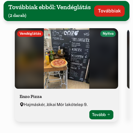
Továbbiak ebből: Vendéglátás
Továbbiak
(2 darab)
Vendéglátás
Nyitva
Enzo Pizza
Hajmáskér, Jókai Mór lakótelep 9.
Tovább