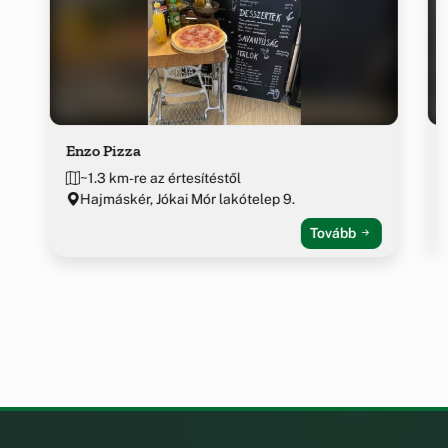
Enzo Pizza
~1.3 km-re az értesítéstől
Hajmáskér, Jókai Mór lakótelep 9.
Tovább