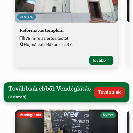
9878
Református templom
179 m-re az értesítéstől
Hajmáskér, Rákóczi u. 37 .
Tovább
Továbbiak ebből: Vendéglátás
Továbbiak
(2 darab)
Vendéglátás
Nyitva