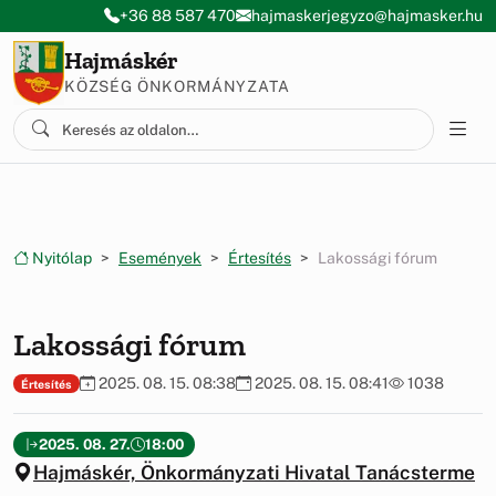
Ugrás a menüre
Ugrás a tartalomra
+36 88 587 470
hajmaskerjegyzo@hajmasker.hu
Hajmáskér
KÖZSÉG ÖNKORMÁNYZATA
Nyitólap
Események
Értesítés
Lakossági fórum
Lakossági fórum
2025. 08. 15. 08:38
2025. 08. 15. 08:41
1038
Értesítés
2025. 08. 27.
18:00
Hajmáskér, Önkormányzati Hivatal Tanácsterme