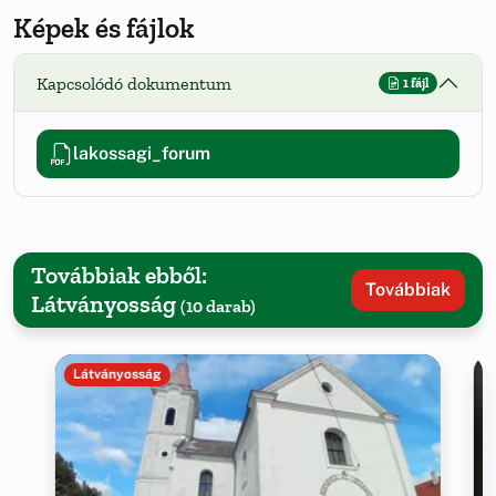
Képek és fájlok
Kapcsolódó dokumentum
1 fájl
lakossagi_forum
Továbbiak ebből:
Továbbiak
Látványosság
(10 darab)
Látványosság