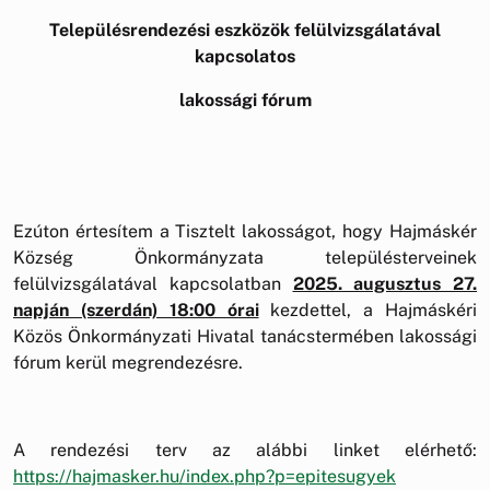
Településrendezési eszközök felülvizsgálatával
kapcsolatos
lakossági fórum
Ezúton értesítem a Tisztelt lakosságot, hogy Hajmáskér
Község Önkormányzata településterveinek
felülvizsgálatával kapcsolatban
2025. augusztus 27.
napján (szerdán) 18:00 órai
kezdettel, a Hajmáskéri
Közös Önkormányzati Hivatal tanácstermében lakossági
fórum kerül megrendezésre.
A rendezési terv az alábbi linket elérhető:
https://hajmasker.hu/index.php?p=epitesugyek