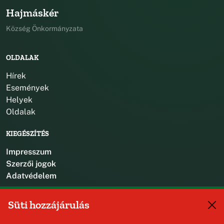
Hajmáskér
Község Önkormányzata
OLDALAK
Hírek
Események
Helyek
Oldalak
KIEGÉSZÍTÉS
Impresszum
Szerzői jogok
Adatvédelem
KAPCSOLAT
Süti hozzájárulás
+36 88 587 470