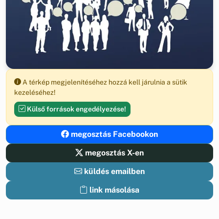
A térkép megjelenítéséhez hozzá kell járulnia a sütik
kezeléséhez!
Külső források engedélyezése!
megosztás Facebookon
megosztás X-en
küldés emailben
link másolása