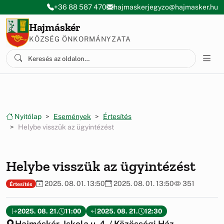
Ugrás a menüre
Ugrás a tartalomra
+36 88 587 470
hajmaskerjegyzo@hajmasker.hu
Hajmáskér
KÖZSÉG ÖNKORMÁNYZATA
Nyitólap
Események
Értesítés
Helybe visszük az ügyintézést
Helybe visszük az ügyintézést
2025. 08. 01. 13:50
2025. 08. 01. 13:50
351
Értesítés
2025. 08. 21.
11:00
2025. 08. 21.
12:30
Hajmáskér, Iskola u. 4. / Közösségi Ház