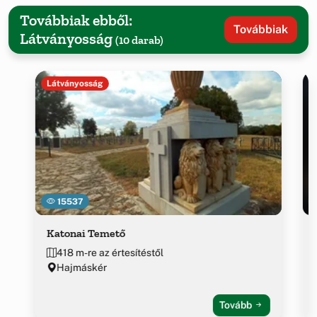
Továbbiak ebből:
Továbbiak
Látványosság
(10 darab)
Látványosság
15537
Katonai Temető
418 m-re az értesítéstől
Hajmáskér
Tovább