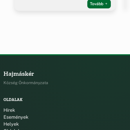
Tovább
Hajmáskér
Község Önkormányzata
OLDALAK
Hírek
Események
Helyek