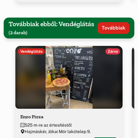
Továbbiak ebből: Vendéglátás
Továbbiak
(2 darab)
Vendéglátás
Zárva
Enzo Pizza
525 m-re az értesítéstől
Hajmáskér, Jókai Mór lakótelep 9.