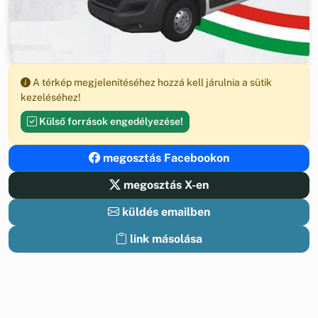
A térkép megjelenítéséhez hozzá kell járulnia a sütik
kezeléséhez!
Külső források engedélyezése!
megosztás Facebookon
megosztás X-en
küldés emailben
link másolása