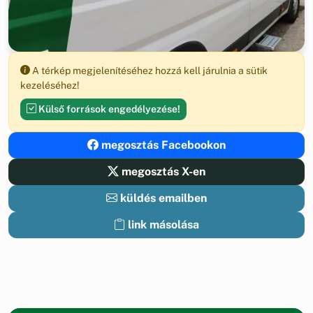
A térkép megjelenítéséhez hozzá kell járulnia a sütik
kezeléséhez!
Külső források engedélyezése!
megosztás Facebookon
megosztás X-en
küldés emailben
link másolása