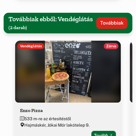
Továbbiak ebből: Vendéglátás
Továbbiak
(2 darab)
Vendéglátás
Zárva
Enzo Pizza
533 m-re az értesítéstől
Hajmáskér, Jókai Mór lakótelep 9.
Tovább