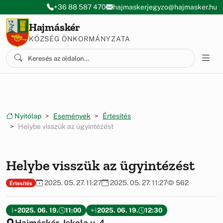
Ugrás a menüre
Ugrás a tartalomra
+36 88 587 470
hajmaskerjegyzo@hajmasker.hu
Hajmáskér
KÖZSÉG ÖNKORMÁNYZATA
Nyitólap
Események
Értesítés
Helybe visszük az ügyintézést
Helybe visszük az ügyintézést
2025. 05. 27. 11:27
2025. 05. 27. 11:27
562
Értesítés
2025. 06. 19.
11:00
2025. 06. 19.
12:30
Hajmáskér, Iskola u. 4.