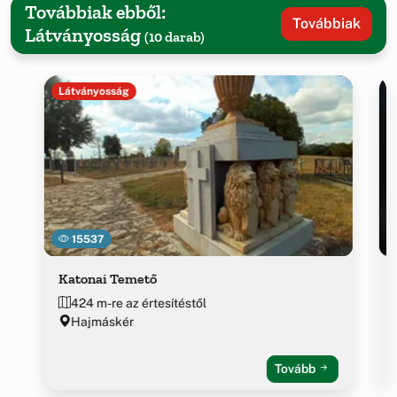
Továbbiak ebből:
Továbbiak
Látványosság
(10 darab)
Látványosság
15537
Katonai Temető
424 m-re az értesítéstől
Hajmáskér
Tovább