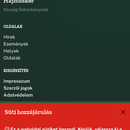
Hajmáskér
Község Önkormányzata
OLDALAK
Hírek
Események
Helyek
Oldalak
KIEGÉSZÍTÉS
Impresszum
Szerzői jogok
Adatvédelem
KAPCSOLAT
Süti hozzájárulás
+36 88 587 470
hajmaskerjegyzo@hajmasker.hu
Ez a weboldal sütiket használ. Kérjük, válassza ki a