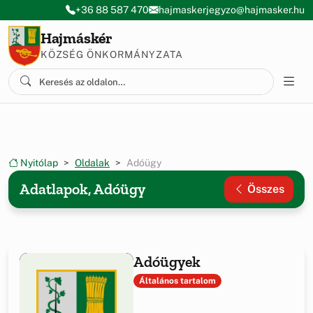
Ugrás a menüre
Ugrás a tartalomra
+36 88 587 470
hajmaskerjegyzo@hajmasker.hu
Hajmáskér
KÖZSÉG ÖNKORMÁNYZATA
Nyitólap
Oldalak
Adóügy
Adatlapok, Adóügy
Összes
Adóügyek
Általános tartalom